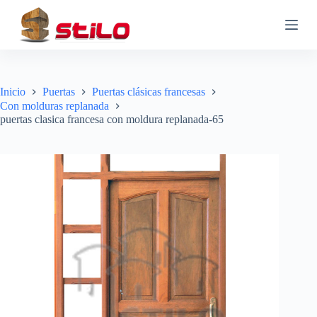
S
a
l
t
a
r
a
Inicio
Puertas
Puertas clásicas francesas
l
Con molduras replanada
c
puertas clasica francesa con moldura replanada-65
o
n
t
e
n
i
d
o