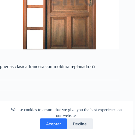
puertas clasica francesa con moldura replanada-65
CATEGORIES:
CON MOLDURAS REPLANADA
,
PUERTAS
,
PUERTAS CLÁSICAS FRANCESAS
We use cookies to ensure that we give you the best experience on
our website.
Aceptar
Decline
Copyright © 2026 - Aberturas Stilo