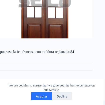
puertas clasica francesa con moldura replanada-84
CATEGORIES:
CON MOLDURAS REPLANADA
,
PUERTAS
,
PUERTAS CLÁSICAS FRANCESAS
We use cookies to ensure that we give you the best experience on
our website.
Aceptar
Decline
Copyright © 2026 - Aberturas Stilo