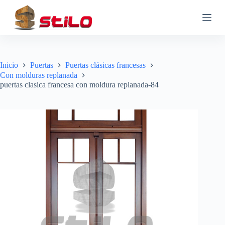
S
a
l
t
a
r
a
Inicio
Puertas
Puertas clásicas francesas
l
Con molduras replanada
c
puertas clasica francesa con moldura replanada-84
o
n
t
e
n
i
d
o