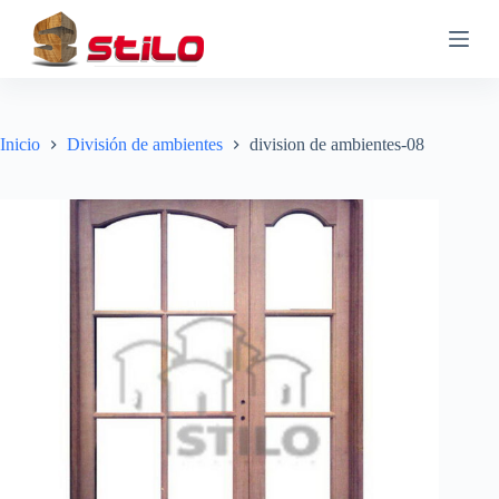
S
a
l
t
a
r
a
Inicio
División de ambientes
division de ambientes-08
l
c
o
n
t
e
n
i
d
o