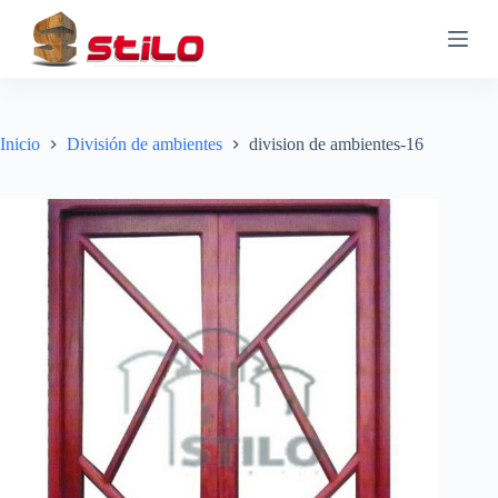
S
a
l
t
a
r
a
Inicio
División de ambientes
division de ambientes-16
l
c
o
n
t
e
n
i
d
o