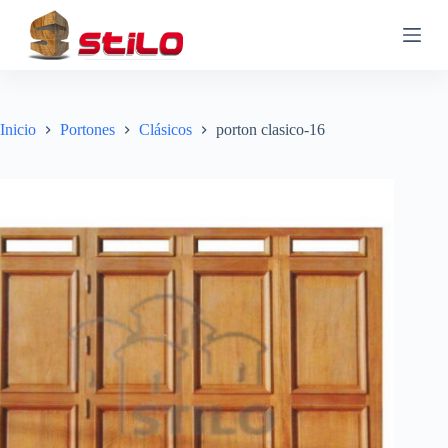
S
a
l
t
a
r
a
Inicio
Portones
Clásicos
porton clasico-16
l
c
o
n
t
e
n
i
d
o