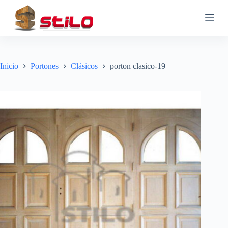
S
a
l
t
a
r
a
Inicio
Portones
Clásicos
porton clasico-19
l
c
o
n
t
e
n
i
d
o