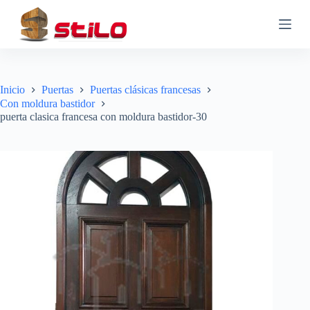
S
a
l
t
a
r
a
Inicio
Puertas
Puertas clásicas francesas
l
Con moldura bastidor
c
puerta clasica francesa con moldura bastidor-30
o
n
t
e
n
i
d
o