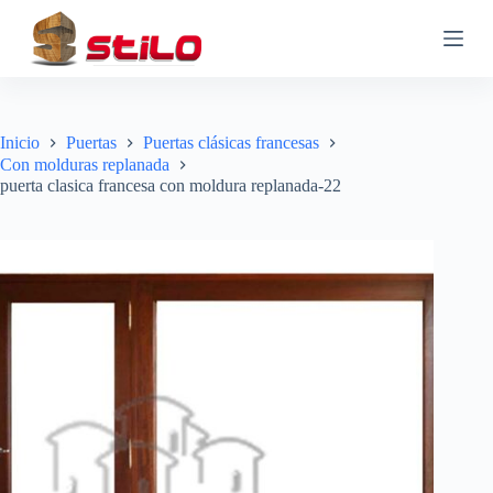
S
a
l
t
a
r
a
Inicio
Puertas
Puertas clásicas francesas
l
Con molduras replanada
c
puerta clasica francesa con moldura replanada-22
o
n
t
e
n
i
d
o