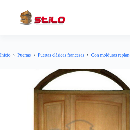
S
a
l
t
a
r
a
l
c
o
Inicio
Puertas
Puertas clásicas francesas
Con molduras replan
n
t
e
n
i
d
o