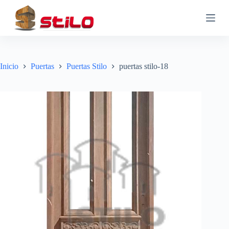
S
a
l
t
a
r
a
Inicio
Puertas
Puertas Stilo
puertas stilo-18
l
c
o
n
t
e
n
i
d
o