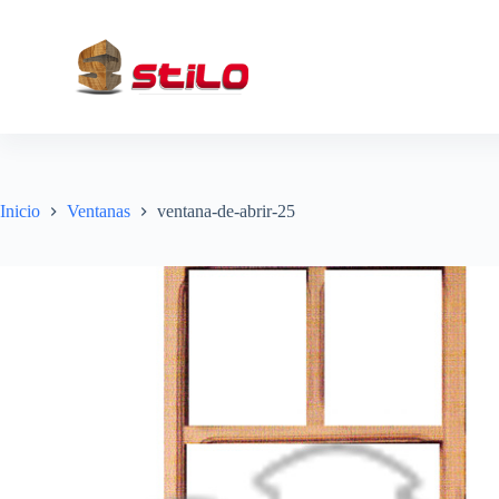
S
a
l
t
a
r
a
l
c
o
Inicio
Ventanas
ventana-de-abrir-25
n
t
e
n
i
d
o