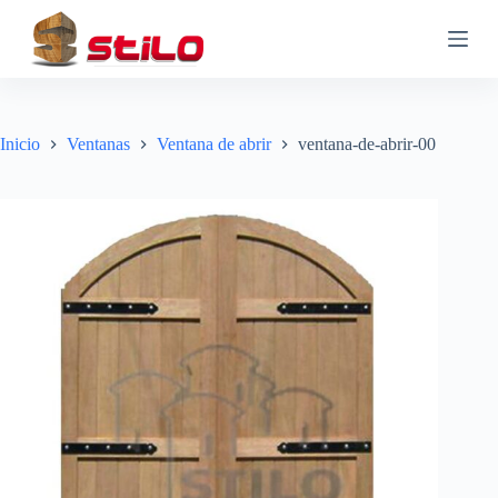
S
a
l
t
a
r
a
Inicio
Ventanas
Ventana de abrir
ventana-de-abrir-00
l
c
o
n
t
e
n
i
d
o